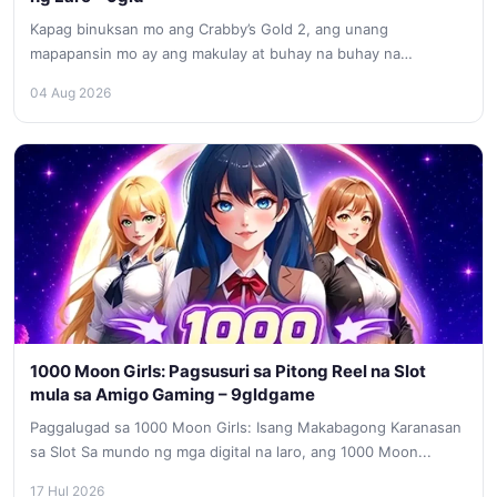
Kapag binuksan mo ang Crabby’s Gold 2, ang unang
mapapansin mo ay ang makulay at buhay na buhay na
disenyo...
04 Aug 2026
1000 Moon Girls: Pagsusuri sa Pitong Reel na Slot
mula sa Amigo Gaming – 9gldgame
Paggalugad sa 1000 Moon Girls: Isang Makabagong Karanasan
sa Slot Sa mundo ng mga digital na laro, ang 1000 Moon...
17 Hul 2026